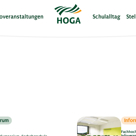
foveranstaltungen
Schulalltag
Ste
trum
Info
Fachhoch
Infovera