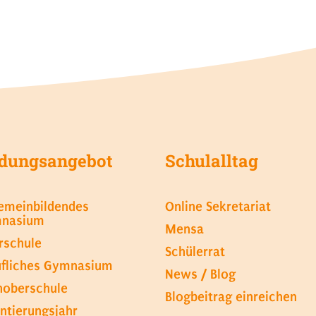
ldungsangebot
Schulalltag
gemeinbildendes
Online Sekretariat
nasium
Mensa
rschule
Schülerrat
ufliches Gymnasium
News / Blog
hoberschule
Blogbeitrag einreichen
ntierungsjahr