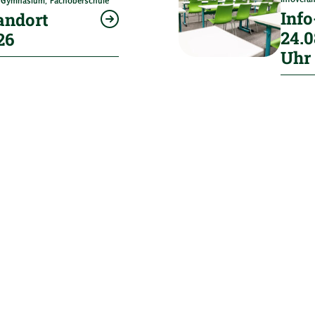
s Gymnasium
,
Fachoberschule
Inf
andort
24.0
26
Uhr