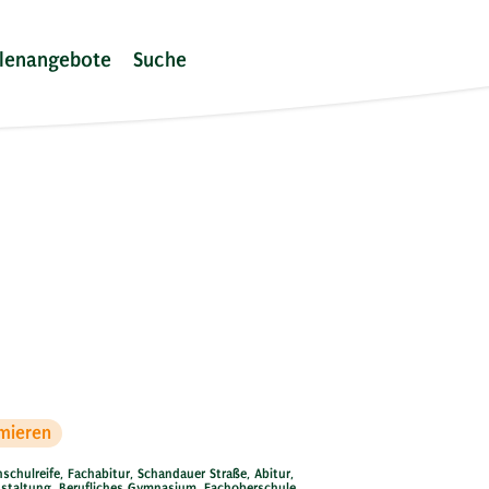
llenangebote
Suche
rmieren
schulreife
,
Fachabitur
,
Schandauer Straße
,
Abitur
,
nstaltung
,
Berufliches Gymnasium
,
Fachoberschule