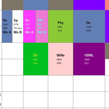
De
Sp
Ku
Eth
Phy
De
CAP
OTK
ZEJ
MID
UNJ
CAP
209
TH neu
109
209
312
209
Wo A
Wo B
Wo A
Wo B
Ch
WiRe
VBWL
HAL
HEA
SMA
314
209
322
5
0