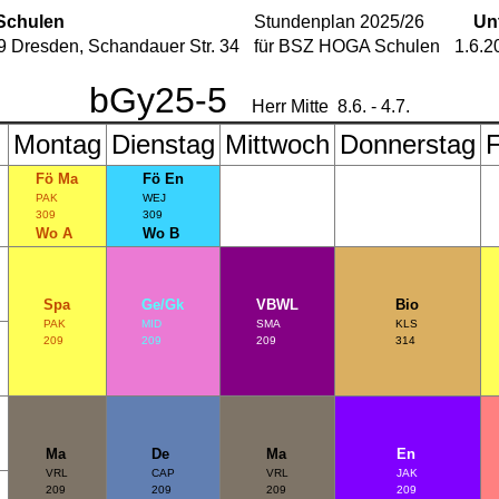
Schulen
Stundenplan 2025/26
Un
 Dresden, Schandauer Str. 34
für BSZ HOGA Schulen
1.6.2
bGy25-5
Herr Mitte 8.6. - 4.7.
Montag
Dienstag
Mittwoch
Donnerstag
F
Fö Ma
Fö En
PAK
WEJ
309
309
Wo A
Wo B
Spa
Ge/Gk
VBWL
Bio
PAK
MID
SMA
KLS
209
209
209
314
Ma
De
Ma
En
VRL
CAP
VRL
JAK
209
209
209
209