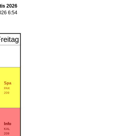
tis 2026
026 6:54
reitag
Spa
PAK
209
Info
KAL
209